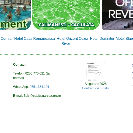
 Central
Hotel Casa Romaneasca
Hotel Orizont Cozia
Hotel Domnitei
Motel Blue
River
Contact
Telefon: 0250.775.021 (tarif
normal)
Asigurare 2026
WhatsApp:
0751.134.101
Contract cu turistul
E-mail: 3bis@caciulata-cazare.ro