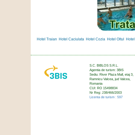
Hotel Traian
Hotel Caciulata
Hotel Cozia
Hotel Oltul
Hotel
S.C. BIBLOS S.R.L.
Agentia de turism: 3BIS
Sediu: River Plaza Mall, etaj 3,
Ramnicu Valcea, jud Valcea,
Romania
CUI: RO 15498834
Nr Reg: J38/466/2003
Licenta de turism : 597