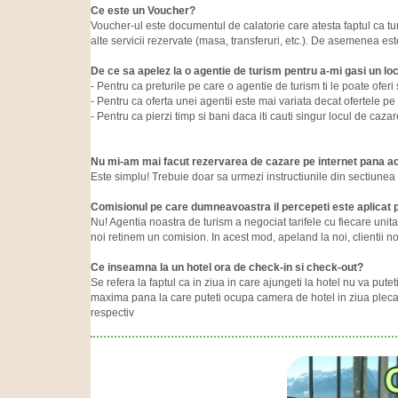
Ce este un Voucher?
Voucher-ul este documentul de calatorie care atesta faptul ca tur
alte servicii rezervate (masa, transferuri, etc.). De asemenea est
De ce sa apelez la o agentie de turism pentru a-mi gasi un lo
- Pentru ca preturile pe care o agentie de turism ti le poate oferi
- Pentru ca oferta unei agentii este mai variata decat ofertele pe 
- Pentru ca pierzi timp si bani daca iti cauti singur locul de cazar
Nu mi-am mai facut rezervarea de cazare pe internet pana a
Este simplu! Trebuie doar sa urmezi instructiunile din sectiunea
Comisionul pe care dumneavoastra il percepeti este aplicat pr
Nu! Agentia noastra de turism a negociat tarifele cu fiecare unitat
noi retinem un comision. In acest mod, apeland la noi, clientii nos
Ce inseamna la un hotel ora de check-in si check-out?
Se refera la faptul ca in ziua in care ajungeti la hotel nu va put
maxima pana la care puteti ocupa camera de hotel in ziua plecarii 
respectiv