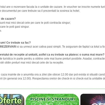
istul are o rezervare facuta la o unitate de cazare. In voucher se inscrie numele turi
e documentul pe care trebuie sa il prezentati la sosirea la hotel.
c de cazare?
 sunt mai mici decat cele pe care le poti contracta singur;
care le poti gasi singur.
e.
cum! Ce trebuie sa fac?
REZERVARI
si sa urmezi acei cativa pasi simpli. Te asiguram de faptul ca totul a fos
etului de receptie al unitatii, astfel ca eu trebuie sa platesc o suma mai mare?
e turistica in parte pentru a obtine cele mai bune preturi posibile. Asadar, contractel
tri obtin preturi mai mici decat cele de la receptie.
eti caza inainte de o anumita ora a zilei (de obicei 12.00 dar pot exista si situatii c
(in general ora 12.00). Respectarea orelor de check-in si check-out la unitatile de ca