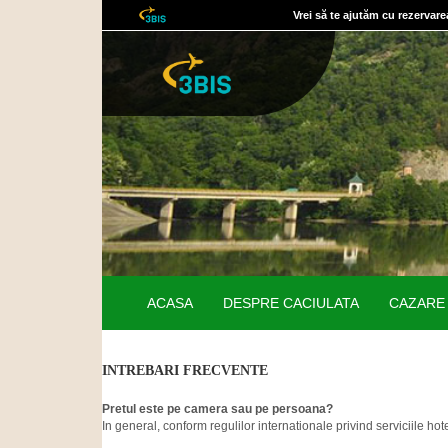
Vrei să te ajutăm cu rezervare
ACASA
DESPRE CACIULATA
CAZAR
INTREBARI FRECVENTE
Pretul este pe camera sau pe persoana?
In general, conform regulilor internationale privind serviciile hot