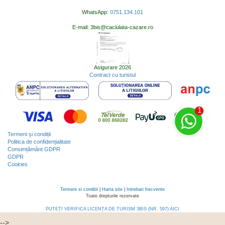
WhatsApp:
0751.134.101
E-mail: 3bis@caciulata-cazare.ro
Asigurare 2026
Contract cu turistul
Termeni și condiții
Politica de confidențialitate
Consimțământ GDPR
GDPR
Cookies
Termeni si conditii
|
Harta site
|
Intrebari frecvente
Toate drepturile rezervate
PUTEȚI VERIFICA LICENȚA DE TURISM 3BIS (NR. 597) AICI
-->