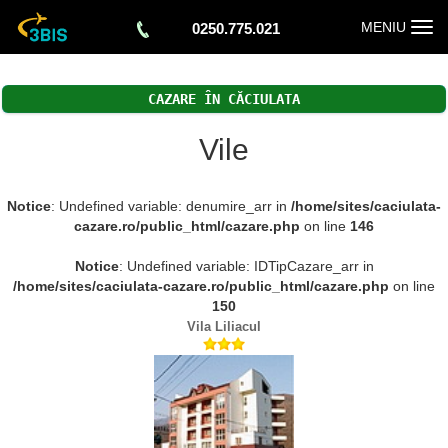
Togg
MENIU
0250.775.021
navi
CAZARE ÎN CĂCIULATA
Vile
Notice
: Undefined variable: denumire_arr in
/home/sites/caciulata-
cazare.ro/public_html/cazare.php
on line
146
Notice
: Undefined variable: IDTipCazare_arr in
/home/sites/caciulata-cazare.ro/public_html/cazare.php
on line
150
Vila Liliacul