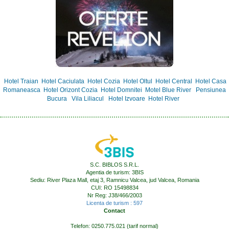
Hotel Traian
Hotel Caciulata
Hotel Cozia
Hotel Oltul
Hotel Central
Hotel Casa
Romaneasca
Hotel Orizont Cozia
Hotel Domnitei
Motel Blue River
Pensiunea
Bucura
Vila Liliacul
Hotel Izvoare
Hotel River
S.C. BIBLOS S.R.L.
Agentia de turism: 3BIS
Sediu: River Plaza Mall, etaj 3, Ramnicu Valcea, jud Valcea, Romania
CUI: RO 15498834
Nr Reg: J38/466/2003
Licenta de turism : 597
Contact
Telefon: 0250.775.021 (tarif normal)